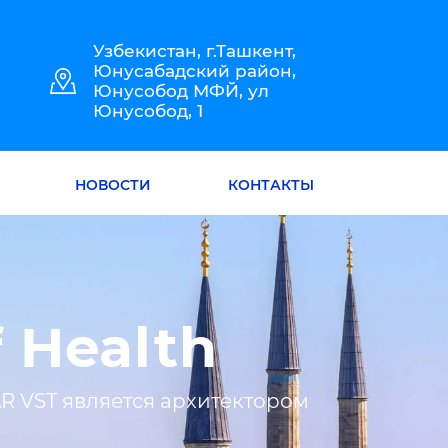
Узбекистан, г.Ташкент,
Юнусабадский район,
Юнусобод МФЙ, ул
Юнусобод, 1
НОВОСТИ
КОНТАКТЫ
 Health
R VST является архитектором