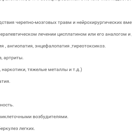
дствия черепно-мозговых травм и нейрохирургических вм
рапевтическом лечении цисплатином или его аналогом и 
 , ангиопатия, энцефалопатия ,тиреотоксикоз.
, артриты.
 наркотики, тяжелые металлы и т.д.)
атия.
ность.
риклеточными возбудителями.
еркулез легких.