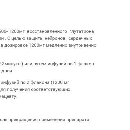
 600- 1200мг восстановленного глутатиона
и . С целью защиты нейронов , сердечных
я в дозировке 1200мг медленно внутривенно
-3минуты) или путем инфузий по 1 флакон
0 дней
инфузий по 2 флакона (1200 мг
 Для получения соответствующих
мацевту.
после прекращения применения препарата.