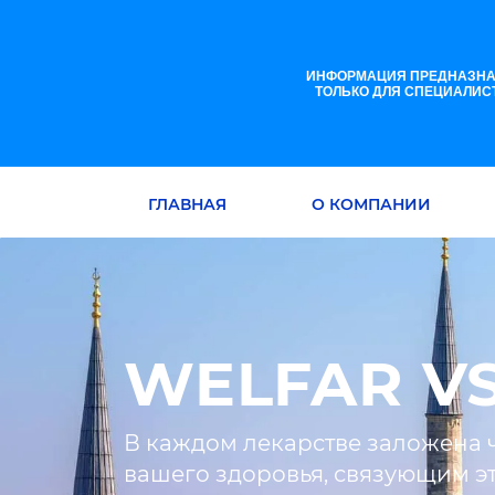
ИНФОРМАЦИЯ ПРЕДНАЗНА
ТОЛЬКО ДЛЯ СПЕЦИАЛИС
ГЛАВНАЯ
О КОМПАНИИ
WELFAR VST
В каждом лекарстве заложена 
вашего здоровья, связующим э