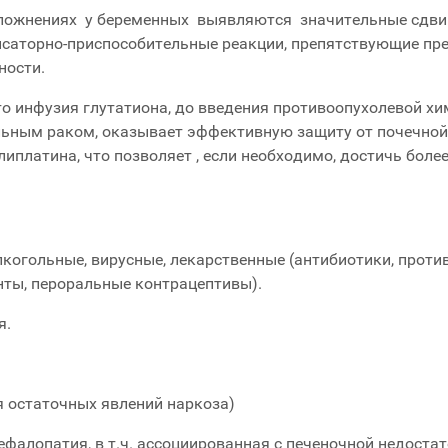
сложнениях у беременных выявляются значительные сдвиги
саторно-приспособительные реакции, препятствующие пре
ности.
то инфузия глутатиона, до введения противоопухолевой х
льным раком, оказывает эффективную защиту от почечной 
иплатина, что позволяет , если необходимо, достичь боле
лкогольные, вирусные, лекарственные (антибиотики, проти
нты, пероральные контрацептивы).
я.
 остаточных явлений наркоза)
фалопатия, в т.ч. ассоциированная с печеночной недостат