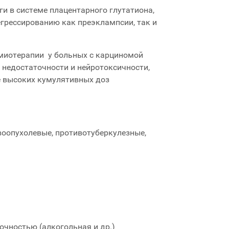
 в системе плацентарного глутатиона,
грессированию как преэклампсии, так и
имиотерапии у больных с карциномой
недостаточности и нейротоксичности,
е высоких кумулятивных доз
воопухолевые, противотуберкулезные,
очностью (алкогольная и др.)