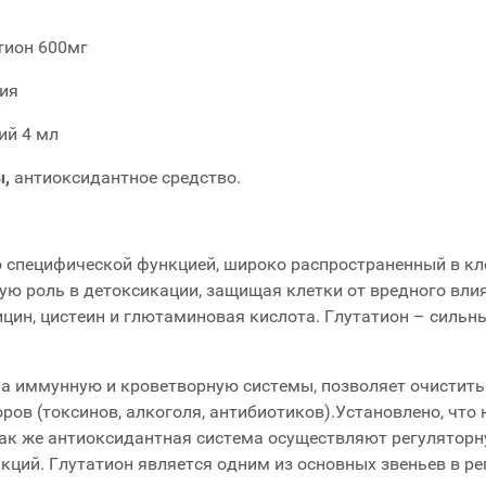
тион 600мг
ия
ий 4 мл
ы,
антиоксидантное средство.
о специфической функцией, широко распространенный в кле
ую роль в детоксикации, защищая клетки от вредного вли
лицин, цистеин и глютаминовая кислота. Глутатион – сильн
а иммунную и кроветворную системы, позволяет очистить 
ров (токсинов, алкоголя, антибиотиков).Установлено, что
так же антиоксидантная система осуществляют регулятор
ций. Глутатион является одним из основных звеньев в ре