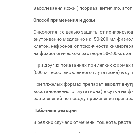
Заболевания кожи ( псориаз, витилиго, атоп
Способ применения и дозы
Онкология : с целью защиты от ионизирующ
внутривенно медленно на 50-200 мл физиоло
клеток, нефронов от токсичности химиотера
на физиологическом растворе 50-200мл. за
При других показаниях при легких формах 
(600 мг восстановленного глутатиона) в су
При тяжелых формах препарат вводят внутр
восстановленного глутатиона) в сутки на ф
разъяснений по поводу применения препара
Побочные реакции
В редких случаях отмечены тошнота, рвота,