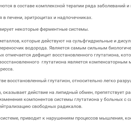
уются в составе комплексной терапии ряда заболеваний и
 в печени, эритроцитах и надпочечниках.
зирует некоторые ферментные системы.
металлов, которые действуют на сульфгидрильные и дисул
к переносчик водорода. Является самым сильным биологич
х отмечается дефицит восстановленного глутатиона, кото
восстановленного глутатиона является компенсаторным 
ресса.
ве восстановленный глутатион, относительно легко разру
, оказывает действие на липидный обмен, препятствует ра
зменения компонентов системы глутатиона у больных с с
нейтрализацию свободных радикалов.
 системе, приводит к нарушениям процессов мышления, ко