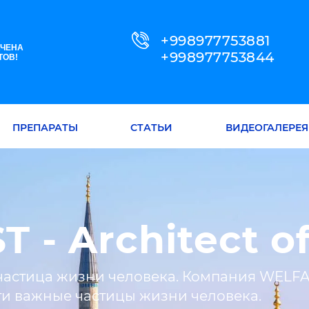
+998977753881
ЧЕНА
+998977753844
ТОВ!
ПРЕПАРАТЫ
СТАТЬИ
ВИДЕОГАЛЕРЕЯ
 - Architect of
частица жизни человека. Компания WELFA
ти важные частицы жизни человека.