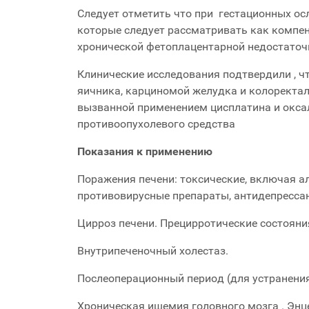
Следует отметить что при гестационных о
которые следует рассматривать как компен
хронической фетоплацентарной недостаточ
Клинические исследования подтвердили , ч
яичника, карциномой желудка и колоректа
вызванной применением цисплатина и оксал
противоопухолевого средства
Показания к применению
Поражения печени: токсические, включая а
противовирусные препараты, антидепресса
Цирроз печени. Прецирротические состояни
Внутрипеченочный холестаз.
Послеоперационный период (для устранения
Хроническая ишемия головного мозга . Энце