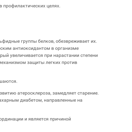
 в профилактических целях.
ьфидные группы белков, обезвреживает их.
еским антиоксидантом в организме
рый увеличивается при нарастании степени
механизмом защиты легких против
шаются.
звитию атеросклероза, замедляет старение.
ахарным диабетом, направленные на
ординации и является причиной