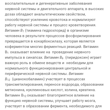
воспалительные и дегенеративные заболевания
нервной системы и двигательного аппарата, в высоких
дозах обладают анальгетическим свойством,
способствуют усилению кровотока и нормализуют
работу нервной системы и процесс кроветворения.
Витамин В
(тиамина гидрохлорид) в организме
1
человека в результате процессов фосфорилирования
превращается в кокарбоксилазу, которая является
коферментом многих ферментных реакций. Витамин
В
оказывает влияние на проведение нервного
1
импульса в синапсах.
Витамин В
(пиридоксин) играет
6
важную роль в обмене веществ и необходим для
нормального функционирования центральной и
периферической нервной системы.
Витамин
В
(цианокобаламин) участвует в процессах
12
трансметилирования, переносе водорода, образовании
метионина, нуклеиновых кислот, холина, креатина.
Витамин В
оказывает благоприятное влияние на
12
функцию нервной системы, улучшает работу мозга,
участвует в образовании фермента, необходимого для