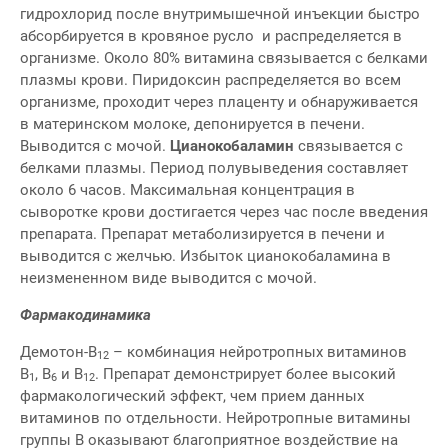
гидрохлорид после внутримышечной инъекции быстро
абсорбируется в кровяное русло и распределяется в
организме. Около 80% витамина связывается с белками
плазмы крови. Пиридоксин распределяется во всем
организме, проходит через плаценту и обнаруживается
в материнском молоке, депонируется в печени.
Выводится с мочой.
Цианокобаламин
связывается с
белками плазмы. Период полувыведения составляет
около 6 часов. Максимальная концентрация в
сыворотке крови достигается через час после введения
препарата. Препарат метаболизируется в печени и
выводится с желчью. Избыток цианокобаламина в
неизмененном виде выводится с мочой.
Фармакодинамика
Демотон-В
– комбинация нейротропных витаминов
12
В
, В
и В
. Препарат демонстрирует более высокий
1
6
12
фармакологический эффект, чем прием данных
витаминов по отдельности. Нейротропные витамины
группы В оказывают благоприятное воздействие на