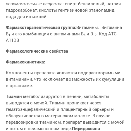
вспомогательные вещества
: спирт бензиловый, натрия
гидрокарбонат, кислоты гентизиновой этаноламид,
вода для инъекций.
Фармакотерапевтическая группа:
Витамины. Витамина
В
и его комбинация с витаминами В
и В
. Код АТС
1
6
12
А11DB
Фармакологические свойства
Фармакокинетика:
Компоненты препарата являются водорастворимыми
витаминами, что исключает возможность их кумуляции
в организме.
Тиамин м
етаболизируется в печени, метаболиты
выводятся с мочой. Тиамин проникает через
гематоэнцефалический и плацентарный барьеры и
обнаруживается в материнском молоке. В случае
передозировки тиамином, препарат выводится с мочой
и потом в неизмененном виде.
Пиридоксина