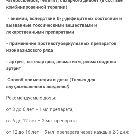
-атеросклероз, гепатит, сахарного диабет (в составе
комбинированной терапии)
- анемии, вследствии В
-дефицитных состояний и
12
вызванные токсическими веществами и
лекарственными препаратами
- применение противотуберкулезных препаратов
изониазидового ряда
- артрит, остеоартроз, ревматизм, ревматоидный
артрит
Способ применения и дозы
(
Только для
внутримышечного введения!)
Рекомендуемые дозы:
от 3 до 6 лет - 1 мл препарата;
от 6 до 12 лет – 2 мл препарата;
от 12 до 16 лет – 5 мл препарата через каждые 2-3 дня;