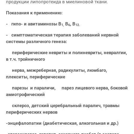
продукции липопротеида в миелиновой ткани.
Показания к применению:
- гипо- и авитаминозы В
В
, В
1,
6
12.
- симптоматическая терапия заболеваний нервной
системы различного генеза:
периферические невриты и полиневриты, невралгии,
в т.ч. тройничного
нерва, межреберная, радикулиты, люмбаго,
плекситы, периферические
парезы и параличи, парез лицевого нерва, боковой
амиотрофический
склероз, детский церебральный паралич, травмы
периферических нервов
-энцефалопатии (диабетическая, алкогольная и др.)