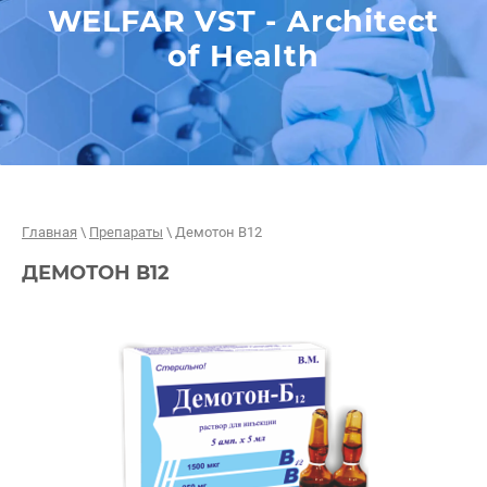
WELFAR VST - Architect
of Health
Главная
\
Препараты
\ Демотон В12
ДЕМОТОН В12